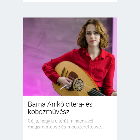
Barna Anikó citera- és
kobozművész
Célja, hogy a citerát mindenkivel
megismertesse és megszerettesse..