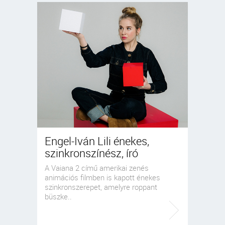
Engel-Iván Lili énekes,
szinkronszínész, író
A Vaiana 2 című amerikai zenés
animációs filmben is kapott énekes
szinkronszerepet, amelyre roppant
büszke..