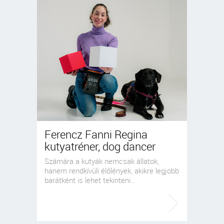
Ferencz Fanni Regina
kutyatréner, dog dancer
Számára a kutyák nemcsak állatok,
hanem rendkívüli élőlények, akikre legjobb
barátként is lehet tekinteni..