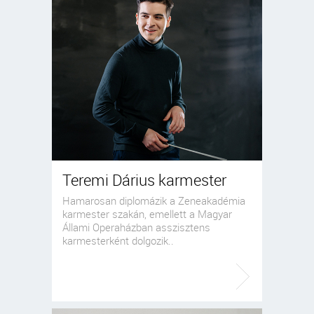
Teremi Dárius karmester
Hamarosan diplomázik a Zeneakadémia
karmester szakán, emellett a Magyar
Állami Operaházban asszisztens
karmesterként dolgozik..