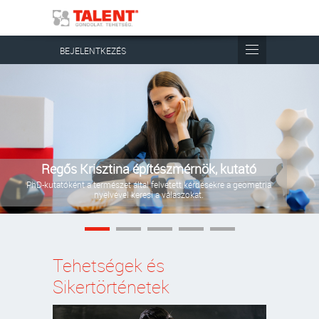
BEJELENTKEZÉS
Bernát-Sterl Alexandra vállalkozó
Collarful nevű vállalkozásában nyakörveket, pórázokat, egyéb
kutyás kiegészítőket készít, immáron negyedik éve.
Tehetségek és
Sikertörténetek