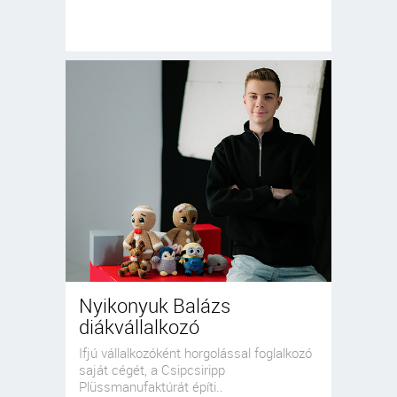
Nyikonyuk Balázs
diákvállalkozó
Ifjú vállalkozóként horgolással foglalkozó
saját cégét, a Csipcsiripp
Plüssmanufaktúrát építi..