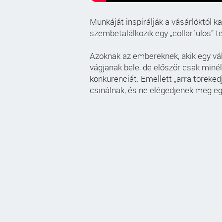
Munkáját inspirálják a vásárlóktól ka
szembetalálkozik egy „collarfulos” t
Azoknak az embereknek, akik egy vál
vágjanak bele, de először csak minél
konkurenciát. Emellett „arra töreked
csinálnak, és ne elégedjenek meg egy