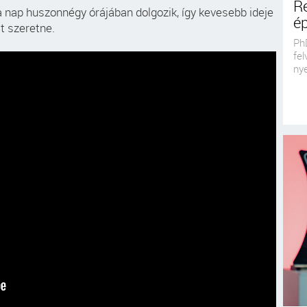
Re
 a nap huszonnégy órájában dolgozik, így kevesebb ideje
é
t szeretne.
Ph
fel
nye