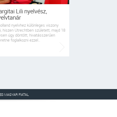
rgitai Lili nyelvész,
elvtanár
olland nyelvhez különleges viszony
i, hiszen Utrechtben született, majd 18
esen úgy döntött, hivatásszerűen
retne foglalkozni ezzel..
ES MAGYAR FIATAL