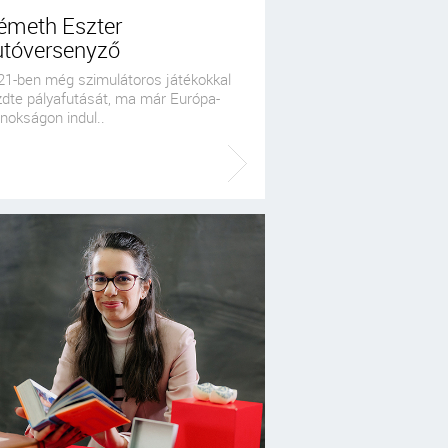
émeth Eszter
utóversenyző
21-ben még szimulátoros játékokkal
zdte pályafutását, ma már Európa-
nokságon indul..