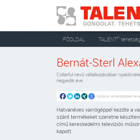
n
FŐOLDAL
TALENT
tehetsé
Bernát-Sterl Alex
Collarful nevű vállalkozásában nyakörvek
negyedik éve.
Küldd el ismerősödnek ha t
Hatvanéves varrógéppel kezdte a varr
szánt termékeket szeretne készíten
című kereskedelmi televíziós műsorb
kapott.