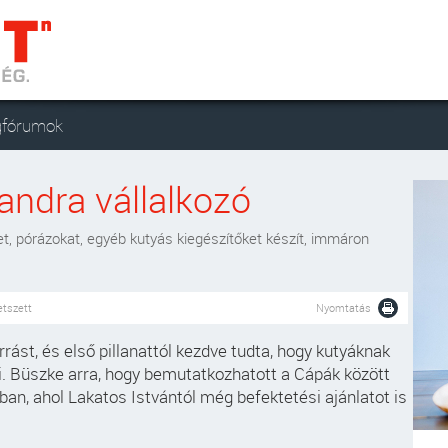
gfórumok
andra vállalkozó
et, pórázokat, egyéb kutyás kiegészítőket készít, immáron
etszett
Nyomtatás
ást, és első pillanattól kezdve tudta, hogy kutyáknak
i. Büszke arra, hogy bemutatkozhatott a Cápák között
an, ahol Lakatos Istvántól még befektetési ajánlatot is