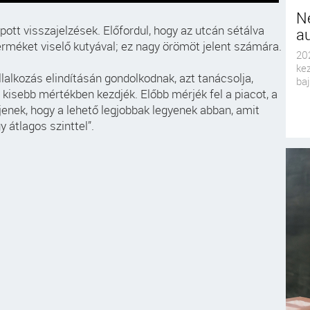
N
pott visszajelzések. Előfordul, hogy az utcán sétálva
a
erméket viselő kutyával; ez nagy örömöt jelent számára.
20
ke
lalkozás elindításán gondolkodnak, azt tanácsolja,
baj
 kisebb mértékben kezdjék. Előbb mérjék fel a piacot, a
jenek, hogy a lehető legjobbak legyenek abban, amit
 átlagos szinttel”.