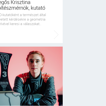
gős Krisztina
pítészmérnök, kutató
D-kutatóként a természet által
vetett kérdésekre a geometria
lvével keresi a válaszokat..