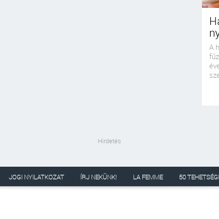
Ha
ny
A h
fűz
év
sze
Hirdetés
JOGI NYILATKOZAT
ÍRJ NEKÜNK!
LA FEMME
50 TEHETSÉG